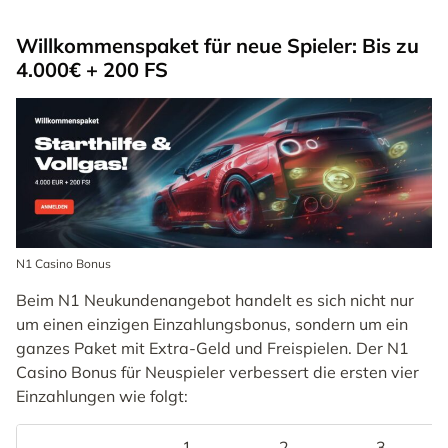
Willkommenspaket für neue Spieler: Bis zu
4.000€ + 200 FS
N1 Casino Bonus
Beim N1 Neukundenangebot handelt es sich nicht nur
um einen einzigen Einzahlungsbonus, sondern um ein
ganzes Paket mit Extra-Geld und Freispielen. Der N1
Casino Bonus für Neuspieler verbessert die ersten vier
Einzahlungen wie folgt:
1.
2.
3.