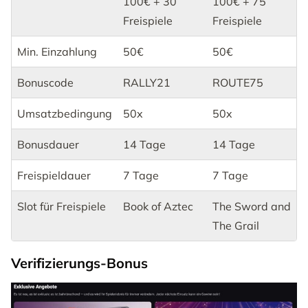
100€ + 30
100€ + 75
Freispiele
Freispiele
Min. Einzahlung
50€
50€
Bonuscode
RALLY21
ROUTE75
Umsatzbedingung
50x
50x
Bonusdauer
14 Tage
14 Tage
Freispieldauer
7 Tage
7 Tage
Slot für Freispiele
Book of Aztec
The Sword and
The Grail
Verifizierungs-Bonus