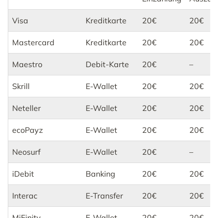
Visa
Kreditkarte
20€
20€
Mastercard
Kreditkarte
20€
20€
Maestro
Debit-Karte
20€
–
Skrill
E-Wallet
20€
20€
Neteller
E-Wallet
20€
20€
ecoPayz
E-Wallet
20€
20€
Neosurf
E-Wallet
20€
–
iDebit
Banking
20€
20€
Interac
E-Transfer
20€
20€
MiFinity
E-Wallet
20€
20€