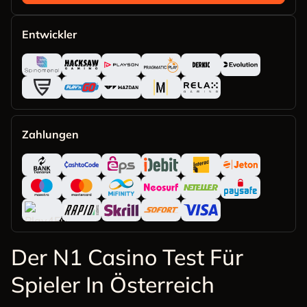
Entwickler
Zahlungen
Der N1 Casino Test Für
Spieler In Österreich