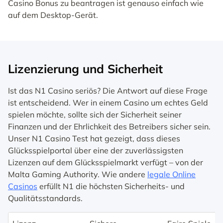
Casino Bonus zu beantragen ist genauso einfach wie
auf dem Desktop-Gerät.
Lizenzierung und Sicherheit
Ist das N1 Casino seriös? Die Antwort auf diese Frage
ist entscheidend. Wer in einem Casino um echtes Geld
spielen möchte, sollte sich der Sicherheit seiner
Finanzen und der Ehrlichkeit des Betreibers sicher sein.
Unser N1 Casino Test hat gezeigt, dass dieses
Glücksspielportal über eine der zuverlässigsten
Lizenzen auf dem Glücksspielmarkt verfügt – von der
Malta Gaming Authority. Wie andere
legale Online
Casinos
erfüllt N1 die höchsten Sicherheits- und
Qualitätsstandards.