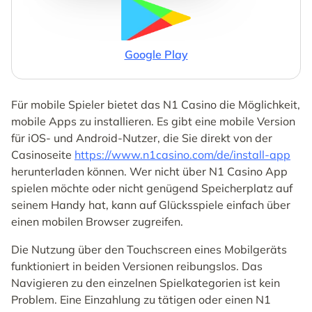
Google Play
Für mobile Spieler bietet das N1 Casino die Möglichkeit,
mobile Apps zu installieren. Es gibt eine mobile Version
für iOS- und Android-Nutzer, die Sie direkt von der
Casinoseite
https://www.n1casino.com/de/install-app
herunterladen können. Wer nicht über N1 Casino App
spielen möchte oder nicht genügend Speicherplatz auf
seinem Handy hat, kann auf Glücksspiele einfach über
einen mobilen Browser zugreifen.
Die Nutzung über den Touchscreen eines Mobilgeräts
funktioniert in beiden Versionen reibungslos. Das
Navigieren zu den einzelnen Spielkategorien ist kein
Problem. Eine Einzahlung zu tätigen oder einen N1