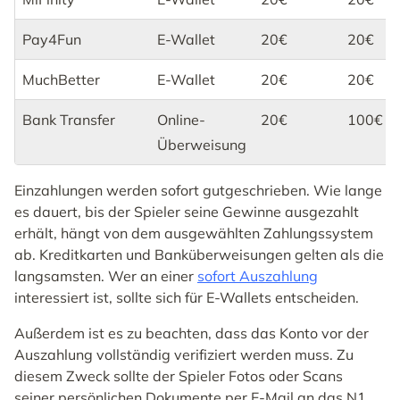
Pay4Fun
E-Wallet
20€
20€
MuchBetter
E-Wallet
20€
20€
Bank Transfer
Online-
20€
100€
Überweisung
Einzahlungen werden sofort gutgeschrieben. Wie lange
es dauert, bis der Spieler seine Gewinne ausgezahlt
erhält, hängt von dem ausgewählten Zahlungssystem
ab. Kreditkarten und Banküberweisungen gelten als die
langsamsten. Wer an einer
sofort Auszahlung
interessiert ist, sollte sich für E-Wallets entscheiden.
Außerdem ist es zu beachten, dass das Konto vor der
Auszahlung vollständig verifiziert werden muss. Zu
diesem Zweck sollte der Spieler Fotos oder Scans
seiner persönlichen Dokumente per E-Mail an das N1