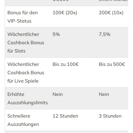
Bonus für den
100€ (20x)
200€ (10x)
VIP-Status
Wöchentlicher
5%
7,5%
Cashback Bonus
für Slots
Wöchentlicher
Bis zu 100€
Bis zu 500€
Cashback Bonus
für Live Spiele
Erhöhte
Nein
Nein
Auszahlungslimits
Schnellere
12 Stunden
3 Stunden
Auszahlungen