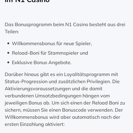
Das Bonusprogramm beim N1 Casino besteht aus drei
Teilen:
Willkommensbonus für neue Spieler,
Reload-Boni für Stammspieler und
Exklusive Bonus Angebote.
Darüber hinaus gibt es ein Loyalitätsprogramm mit
Status-Progression und zusätzlichen Privilegien. Die
Aktivierungsvoraussetzungen und die damit
verbundenen Umsatzbedingungen hängen vom
jeweiligen Bonus ab. Um sich einen der Reload Boni zu
sichern, müssen Sie einen Bonuscode verwenden. Der
Willkommensbonus wird aber automatisch nach der
ersten Einzahlung aktiviert: