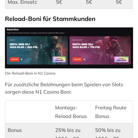
Max. Einsatz
5€
5€
5€
Reload-Boni für Stammkunden
Die Reload-Boni in N1 Casino
Für zusätzliche Belohnungen beim Spielen von Slots
sorgen diese N1 Casino Boni:
Montags-
Freitag Route
Reload Bonus
Bonus
Bonus
25% bis zu
50% bis zu