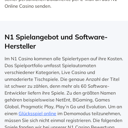
Online Casino senden.
N1 Spielangebot und Software-
Hersteller
Im N1 Casino kommen alle Spielertypen auf ihre Kosten.
Das Spielportfolio umfasst Spielautomaten
verschiedener Kategorien, Live Casino und
unmoderierte Tischspiele. Die genaue Anzahl der Titel
ist schwer zu zählen, denn mehr als 60 Software-
Entwickler liefern ihre Spiele. Zu den größten Namen
gehören beispielsweise NetEnt, BGaming, Games
Global, Pragmatic Play, Play’n Go und Evolution. Um an
einem
Glücksspiel online
im Demomodus teilzunehmen,
müssen Sie sich nicht einmal registrieren. Die folgenden
Spiele fanden wir bei unserer N1 Casino Bewertung