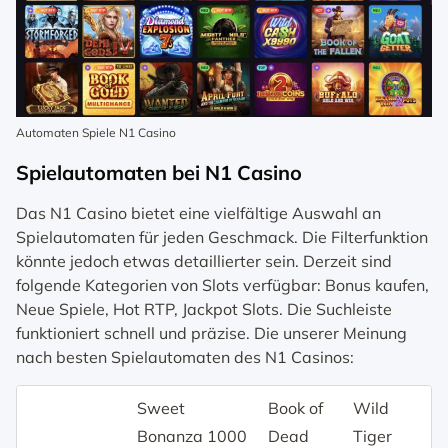
Automaten Spiele N1 Casino
Spielautomaten bei N1 Casino
Das N1 Casino bietet eine vielfältige Auswahl an
Spielautomaten für jeden Geschmack. Die Filterfunktion
könnte jedoch etwas detaillierter sein. Derzeit sind
folgende Kategorien von Slots verfügbar: Bonus kaufen,
Neue Spiele, Hot RTP, Jackpot Slots. Die Suchleiste
funktioniert schnell und präzise. Die unserer Meinung
nach besten Spielautomaten des N1 Casinos:
Sweet
Book of
Wild
Bonanza 1000
Dead
Tiger