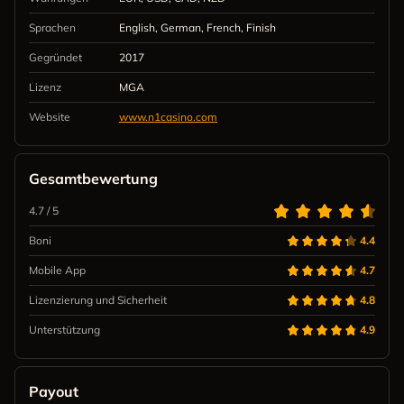
Sprachen
English, German, French, Finish
Gegründet
2017
Lizenz
MGA
Website
www.n1casino.com
Gesamtbewertung
Gesamtbewertung
4.7
/ 5
4.7
Boni
4.4
Mobile App
4.7
Lizenzierung und Sicherheit
4.8
Unterstützung
4.9
Payout