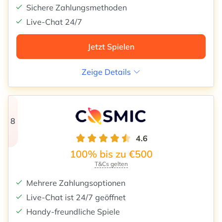
Sichere Zahlungsmethoden
Live-Chat 24/7
Jetzt Spielen
Zeige Details
8
4.6
Bewertung
100% bis zu €500
T&Cs gelten
Mehrere Zahlungsoptionen
Live-Chat ist 24/7 geöffnet
Handy-freundliche Spiele