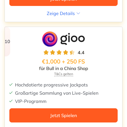
Zeige Details
10
4.4
Bewertung
€1,000 + 250 FS
für Bull in a China Shop
T&Cs gelten
Hochdotierte progressive Jackpots
Großartige Sammlung von Live-Spielen
VIP-Programm
Jetzt Spielen