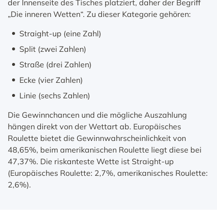
der Innenseite des Tisches platziert, daher der Begriff
„Die inneren Wetten“. Zu dieser Kategorie gehören:
Straight-up (eine Zahl)
Split (zwei Zahlen)
Straße (drei Zahlen)
Ecke (vier Zahlen)
Linie (sechs Zahlen)
Die Gewinnchancen und die mögliche Auszahlung
hängen direkt von der Wettart ab. Europäisches
Roulette bietet die Gewinnwahrscheinlichkeit von
48,65%, beim amerikanischen Roulette liegt diese bei
47,37%. Die riskanteste Wette ist Straight-up
(Europäisches Roulette: 2,7%, amerikanisches Roulette:
2,6%).