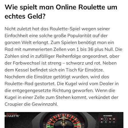
Wie spielt man Online Roulette um
echtes Geld?
Nicht zuletzt hat das Roulette-Spiel wegen seiner
Einfachheit eine solche große Popularität auf der
ganzen Welt erlangt. Zum Spielen benötigt man ein
Rad mit nummerierten Zellen von 1 bis 36 plus Null. Die
Zahlen sind in zufälliger Reihenfolge angeordnet, aber
der Farbwechsel ist streng – schwarz und rot. Neben
dem Kessel befindet sich ein Tisch für Einsätze.
Nachdem die Einsätze getätigt wurden, wird das
Roulette-Rad gestartet. Die Kugel wird vom Dealer in
die entgegengesetzte Richtung geworfen. Wenn die
Kugel in einer Zelle zum Stehen kommt, verkündet der
Croupier die Gewinnzahl.