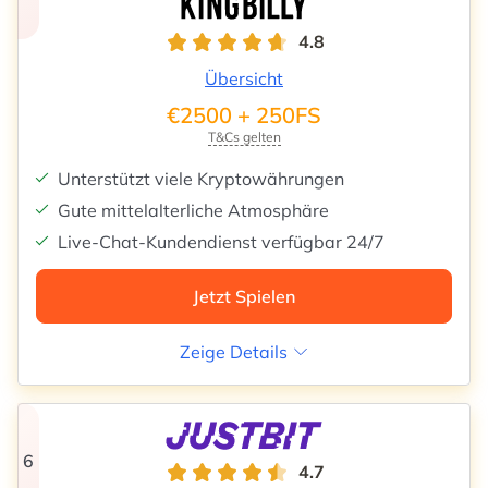
4.8
Bewertung
Übersicht
€2500 + 250FS
T&Cs gelten
Unterstützt viele Kryptowährungen
Gute mittelalterliche Atmosphäre
Live-Chat-Kundendienst verfügbar 24/7
Jetzt Spielen
Zeige Details
6
4.7
Bewertung