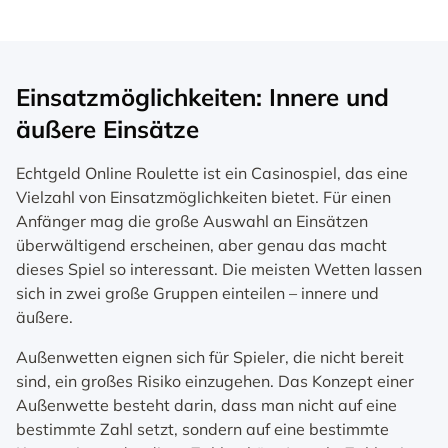
Einsatzmöglichkeiten: Innere und
äußere Einsätze
Echtgeld Online Roulette ist ein Casinospiel, das eine
Vielzahl von Einsatzmöglichkeiten bietet. Für einen
Anfänger mag die große Auswahl an Einsätzen
überwältigend erscheinen, aber genau das macht
dieses Spiel so interessant. Die meisten Wetten lassen
sich in zwei große Gruppen einteilen – innere und
äußere.
Außenwetten eignen sich für Spieler, die nicht bereit
sind, ein großes Risiko einzugehen. Das Konzept einer
Außenwette besteht darin, dass man nicht auf eine
bestimmte Zahl setzt, sondern auf eine bestimmte