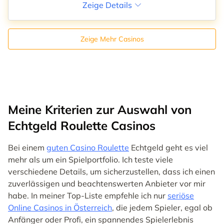
Zeige Details
Zeige Mehr Casinos
Meine Kriterien zur Auswahl von
Echtgeld Roulette Casinos
Bei einem
guten Casino Roulette
Echtgeld geht es viel
mehr als um ein Spielportfolio. Ich teste viele
verschiedene Details, um sicherzustellen, dass ich einen
zuverlässigen und beachtenswerten Anbieter vor mir
habe. In meiner Top-Liste empfehle ich nur
seriöse
Online Casinos in Österreich
, die jedem Spieler, egal ob
Anfänger oder Profi, ein spannendes Spielerlebnis