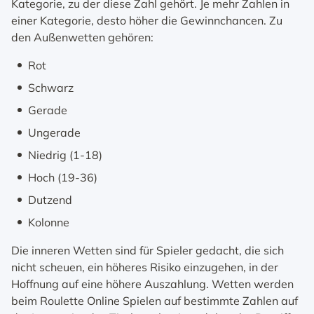
Kategorie, zu der diese Zahl gehört. Je mehr Zahlen in
einer Kategorie, desto höher die Gewinnchancen. Zu
den Außenwetten gehören:
Rot
Schwarz
Gerade
Ungerade
Niedrig (1-18)
Hoch (19-36)
Dutzend
Kolonne
Die inneren Wetten sind für Spieler gedacht, die sich
nicht scheuen, ein höheres Risiko einzugehen, in der
Hoffnung auf eine höhere Auszahlung. Wetten werden
beim Roulette Online Spielen auf bestimmte Zahlen auf