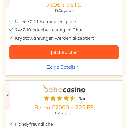
750€ + 75 FS
T&Cs gelten
Über 3000 Automatenspiele
24/7-Kundenbetreuung im Chat
Kryptowährungen werden akzeptiert
Jetzt Spielen
Zeige Details
7
4.6
Bewertung
Bis zu €2000 + 225 FS
T&Cs gelten
Handyfreundliche