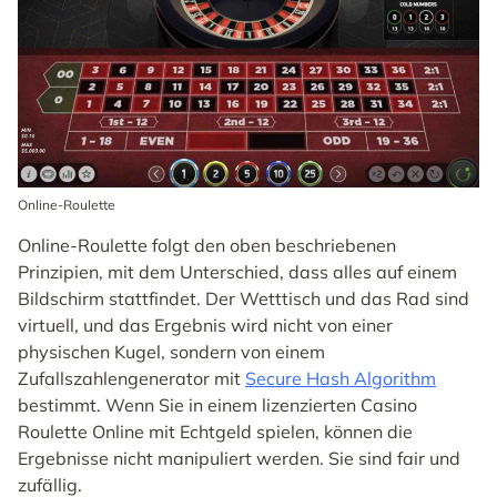
Online-Roulette
Online-Roulette folgt den oben beschriebenen
Prinzipien, mit dem Unterschied, dass alles auf einem
Bildschirm stattfindet. Der Wetttisch und das Rad sind
virtuell, und das Ergebnis wird nicht von einer
physischen Kugel, sondern von einem
Zufallszahlengenerator mit
Secure Hash Algorithm
bestimmt. Wenn Sie in einem lizenzierten Casino
Roulette Online mit Echtgeld spielen, können die
Ergebnisse nicht manipuliert werden. Sie sind fair und
zufällig.