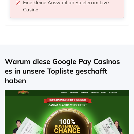
Eine kleine Auswahl an Spielen im Live
Casino
Warum diese Google Pay Casinos
es in unsere Topliste geschafft
haben