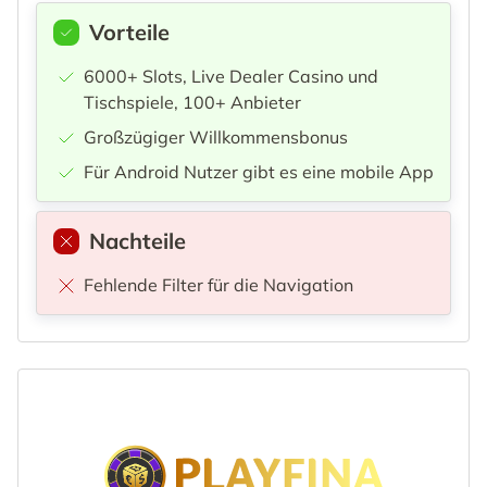
Vorteile
6000+ Slots, Live Dealer Casino und
Tischspiele, 100+ Anbieter
Großzügiger Willkommensbonus
Für Android Nutzer gibt es eine mobile App
Nachteile
Fehlende Filter für die Navigation