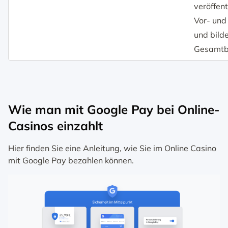
veröffent
Vor- und
und bild
Gesamtb
Wie man mit Google Pay bei Online-
Casinos einzahlt
Hier finden Sie eine Anleitung, wie Sie im Online Casino
mit Google Pay bezahlen können.