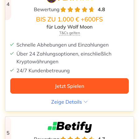
4
Bewertung
4.8
BIS ZU 1.000 € +600FS
für Lady Wolf Moon
T&Cs gelten
Schnelle Abhebungen und Einzahlungen
Über 24 Zahlungsoptionen, einschließlich
Kryptowährungen
24/7 Kundenbetreuung
Jetzt Spielen
Zeige Details
5