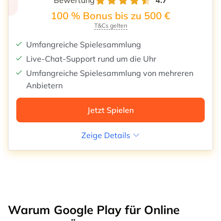
Bewertung
4.7
100 % Bonus bis zu 500 €
T&Cs gelten
Umfangreiche Spielesammlung
Live-Chat-Support rund um die Uhr
Umfangreiche Spielesammlung von mehreren
Anbietern
Jetzt Spielen
Zeige Details
Warum Google Play für Online