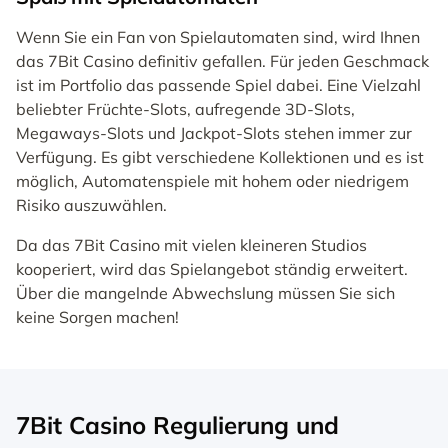
Wenn Sie ein Fan von Spielautomaten sind, wird Ihnen
das 7Bit Casino definitiv gefallen. Für jeden Geschmack
ist im Portfolio das passende Spiel dabei. Eine Vielzahl
beliebter Früchte-Slots, aufregende 3D-Slots,
Megaways-Slots und Jackpot-Slots stehen immer zur
Verfügung. Es gibt verschiedene Kollektionen und es ist
möglich, Automatenspiele mit hohem oder niedrigem
Risiko auszuwählen.
Da das 7Bit Casino mit vielen kleineren Studios
kooperiert, wird das Spielangebot ständig erweitert.
Über die mangelnde Abwechslung müssen Sie sich
keine Sorgen machen!
7Bit Casino Regulierung und