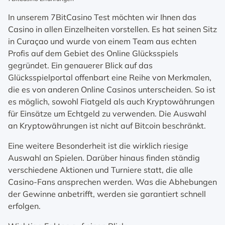
In unserem 7BitCasino Test möchten wir Ihnen das
Casino in allen Einzelheiten vorstellen. Es hat seinen Sitz
in Curaçao und wurde von einem Team aus echten
Profis auf dem Gebiet des Online Glücksspiels
gegründet. Ein genauerer Blick auf das
Glücksspielportal offenbart eine Reihe von Merkmalen,
die es von anderen Online Casinos unterscheiden. So ist
es möglich, sowohl Fiatgeld als auch Kryptowährungen
für Einsätze um Echtgeld zu verwenden. Die Auswahl
an Kryptowährungen ist nicht auf Bitcoin beschränkt.
Eine weitere Besonderheit ist die wirklich riesige
Auswahl an Spielen. Darüber hinaus finden ständig
verschiedene Aktionen und Turniere statt, die alle
Casino-Fans ansprechen werden. Was die Abhebungen
der Gewinne anbetrifft, werden sie garantiert schnell
erfolgen.