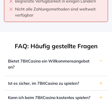
Begrenzte Verfügbarkeit in einigen Ländern
Nicht alle Zahlungsmethoden sind weltweit
verfügbar
FAQ: Häufig gestellte Fragen
Bietet 7BitCasino ein Willkommensangebot
an?
Ganz genau. Das Casino bietet seinen neuen
Spielern einen Startbonus bis zu 500€ + 100
Ist es sicher, im 7BitCasino zu spielen?
Freispiele. Das Willkommenspaket umfasst die
Natürlich! 7BitCasino ist von der Regierung von
ersten 4 Einzahlungen.
Curaçao lizenziert und schützt die
Kann ich beim 7BitCasino kostenlos spielen?
Kundendaten mit SSL-Verschlüsselung. Dass
Sicherlich! Sie müssen sich dafür nicht einmal
das Casino seit 2014 auf dem Markt
registrieren. Um den kostenlosen Modus zu