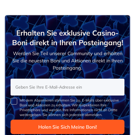
erfolgreich funktioniert, ist eine zusätzliche
starten, klicken Sie auf die Demo-Taste auf
Sicherheitsgarantie.
dem Symbol des Spiels.
Erhalten Sie exklusive Casino-
Boni direkt in Ihren Posteingang!
Werden Sie Teil unserer Community und erhalten
Sie die neuesten Boni und Aktionen direkt in Ihren
Posteingang.
Mit dem Abonnieren stimmen Sie zu, E-Mails über exklusive
Boni und Aktionen zu erhalten. Wir respektieren Ihre
Privatsphäre und werden Ihre Informationen nicht an Dritte
weitergeben. Sie können sich jederzeit abmelden.
Holen Sie Sich Meine Boni!