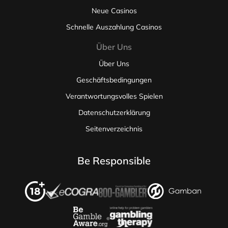
Neue Casinos
Schnelle Auszahlung Casinos
Über Uns
Über Uns
Geschäftsbedingungen
Verantwortungsvolles Spielen
Datenschutzerklärung
Seitenverzeichnis
Be Responsible