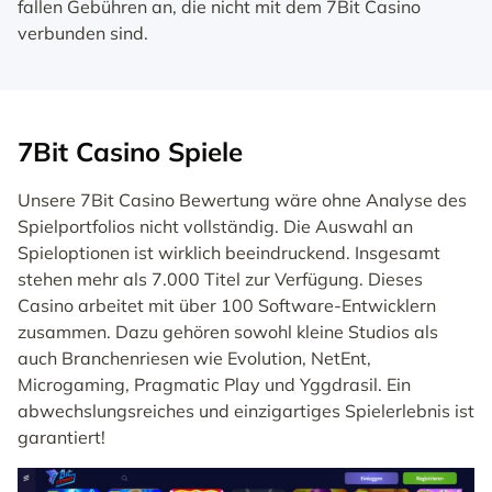
fallen Gebühren an, die nicht mit dem 7Bit Casino
verbunden sind.
7Bit Casino Spiele
Unsere 7Bit Casino Bewertung wäre ohne Analyse des
Spielportfolios nicht vollständig. Die Auswahl an
Spieloptionen ist wirklich beeindruckend. Insgesamt
stehen mehr als 7.000 Titel zur Verfügung. Dieses
Casino arbeitet mit über 100 Software-Entwicklern
zusammen. Dazu gehören sowohl kleine Studios als
auch Branchenriesen wie Evolution, NetEnt,
Microgaming, Pragmatic Play und Yggdrasil. Ein
abwechslungsreiches und einzigartiges Spielerlebnis ist
garantiert!