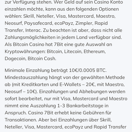
zur Verfügung stehen. Wer Geld auf sein Casino Konto
einzahlen möchte, kann aus den folgenden Optionen
wählen: Skrill, Neteller, Visa, Mastercard, Maestro,
Neosurf, Paysafecard, ecoPayz, Zimpler, Rapid
Transfer, Interac. Zu beachten ist aber, dass nicht alle
Zahlungsmöglichkeiten in jedem Land verfügbar sind.
Als Bitcoin Casino hat 7Bit eine gute Auswahl an
Kryptowährungen: Bitcoin, Litecoin, Ethereum,
Dogecoin, Bitcoin Cash.
Minimale Einzahlung beträgt 10€/0.0005 BTC.
Mindestauszahlung hängt von der gewählten Methode
ab (mit Kreditkarten und E-Wallets – 20€, mit Maestro,
Neosurf – 10€). Einzahlungen und Abhebungen werden
sofort bearbeitet, nur mit Visa, Mastercard und Maestro
nimmt eine Auszahlung 1-3 Bankarbeitstage in
Anspruch. Casino 7Bit erhebt keine Gebühren für
Transaktionen. Aber bei Einzahlungen über Skrill,
Neteller, Visa, Mastercard, ecoPayz und Rapid Transfer