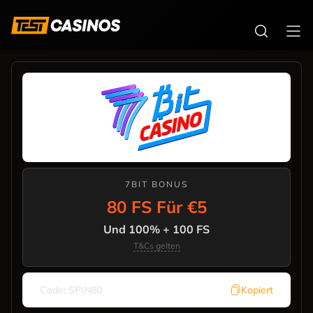
7Bit Casino Erfahrunge
7BIT BONUS
80 FS Für €5
Und 100% + 100 FS
T&Cs gelten
Code: SPIN80
Kopiert