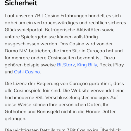
Sicherheit
Laut unseren 7Bit Casino Erfahrungen handelt es sich
dabei um ein vertrauenswürdiges und rechtlich sicheres
Glücksspielportal. Betrügerische Aktivitäten sowie
unfaire Spielergebnisse können vollständig
ausgeschlossen werden. Das Casino wird von der
Dama N.V. betrieben, die ihren Sitz in Curaçao hat und
für mehrere andere Casinoseiten bekannt ist. Dazu
gehören beispielsweise
BitStarz
,
King Billy
, RocketPlay
und
Oshi Casino
.
Die Lizenz der Regierung von Curaçao garantiert, dass
alle Casinospiele fair sind. Die Website verwendet eine
hochmoderne SSL-Verschlüsselungstechnologie. Auf
diese Weise können Ihre persönlichen Daten, Ihr
Guthaben und Bonusgeld nicht in die Hände Dritter
gelangen.
Die wichtigsten Details zum 7Bit Casino im Überblick: