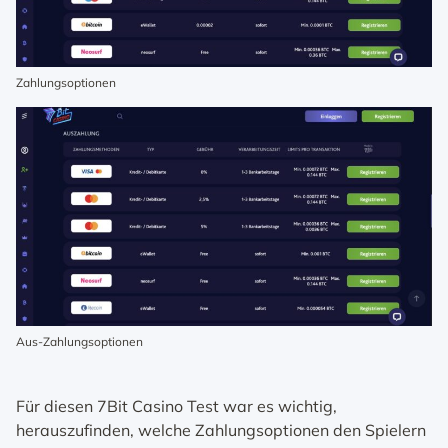
Zahlungsoptionen
Aus-Zahlungsoptionen
Für diesen 7Bit Casino Test war es wichtig,
herauszufinden, welche Zahlungsoptionen den Spielern