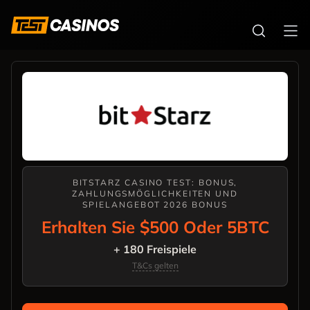
BitStarz Casino Test: 
BITSTARZ CASINO TEST: BONUS,
ZAHLUNGSMÖGLICHKEITEN UND
SPIELANGEBOT 2026 BONUS
Erhalten Sie $500 Oder 5BTC
+ 180 Freispiele
T&Cs gelten