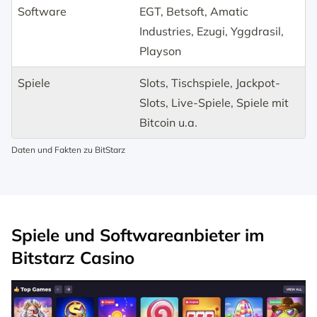
Software
EGT, Betsoft, Amatic
Industries, Ezugi, Yggdrasil,
Playson
Spiele
Slots, Tischspiele, Jackpot-
Slots, Live-Spiele, Spiele mit
Bitcoin u.a.
Daten und Fakten zu BitStarz
Spiele und Softwareanbieter im
Bitstarz Casino