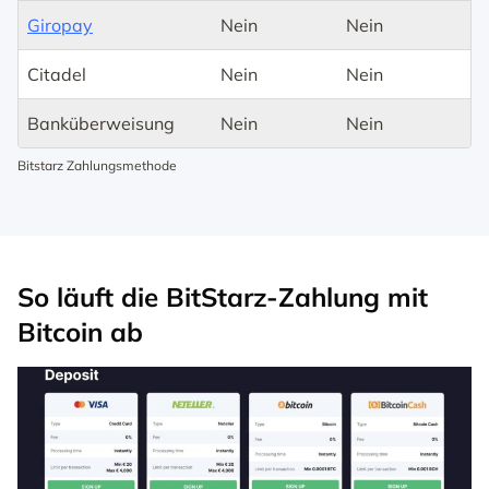
Giropay
Nein
Nein
Citadel
Nein
Nein
Banküberweisung
Nein
Nein
Bitstarz Zahlungsmethode
So läuft die BitStarz-Zahlung mit
Bitcoin ab