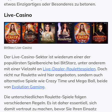
etwas Einzigartiges oder Besonderes zu betonen.
Live-Casino
BitStarz Live-Casino
Der Live-Casino-Sektor ist wiederum einer der
populärsten Spielbereiche bei BitStarz, unter anderem
mit einer Vielzahl an
Live-Dealer-Roulettespielen
. Doch
nicht nur Roulette wird hier angeboten, sondern auch
alternative Spiele wie Crazy Time und Mega Ball, beide
von
Evolution Gaming
.
Die unterschiedlichen Roulette-Spiele folgen
verschiedenen Regeln. Es ist daher essentiell, sich
damit vertraut zu machen, bevor Sie Ihren Einsatz