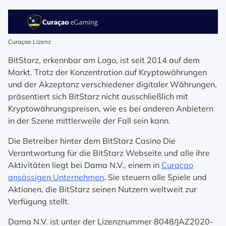
Curaçao Lizenz
BitStarz, erkennbar am Logo, ist seit 2014 auf dem
Markt. Trotz der Konzentration auf Kryptowährungen
und der Akzeptanz verschiedener digitaler Währungen,
präsentiert sich BitStarz nicht ausschließlich mit
Kryptowährungspreisen, wie es bei anderen Anbietern
in der Szene mittlerweile der Fall sein kann.
Die Betreiber hinter dem BitStarz Casino Die
Verantwortung für die BitStarz Webseite und alle ihre
Aktivitäten liegt bei Dama N.V., einem in
Curaçao
ansässigen Unternehmen
. Sie steuern alle Spiele und
Aktionen, die BitStarz seinen Nutzern weltweit zur
Verfügung stellt.
Dama N.V. ist unter der Lizenznummer 8048/JAZ2020-