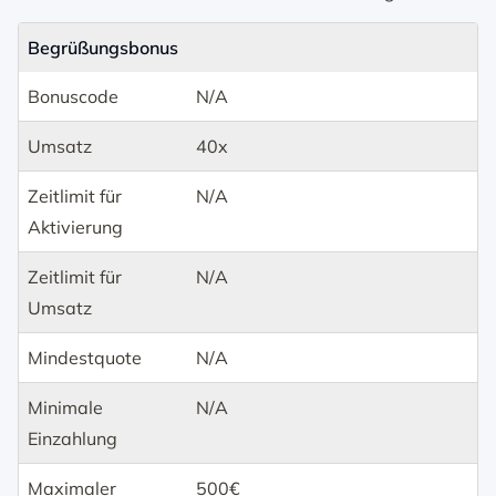
Begrüßungsbonus
Bonuscode
N/A
Umsatz
40x
Zeitlimit für
N/A
Aktivierung
Zeitlimit für
N/A
Umsatz
Mindestquote
N/A
Minimale
N/A
Einzahlung
Maximaler
500€