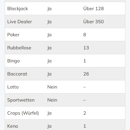
Blackjack
Ja
Über 128
Live Dealer
Ja
Über 350
Poker
Ja
8
Rubbellose
Ja
13
Bingo
Ja
1
Baccarat
Ja
26
Lotto
Nein
–
Sportwetten
Nein
–
Craps (Würfel)
Ja
2
Keno
Ja
1