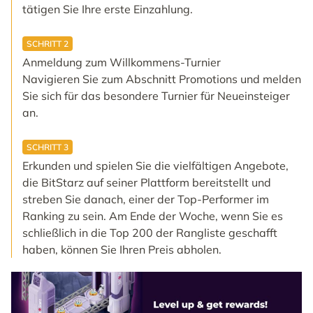
tätigen Sie Ihre erste Einzahlung.
SCHRITT 2
Anmeldung zum Willkommens-Turnier
Navigieren Sie zum Abschnitt Promotions und melden
Sie sich für das besondere Turnier für Neueinsteiger
an.
SCHRITT 3
Erkunden und spielen Sie die vielfältigen Angebote,
die BitStarz auf seiner Plattform bereitstellt und
streben Sie danach, einer der Top-Performer im
Ranking zu sein. Am Ende der Woche, wenn Sie es
schließlich in die Top 200 der Rangliste geschafft
haben, können Sie Ihren Preis abholen.