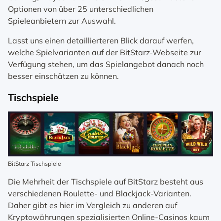
Optionen von über 25 unterschiedlichen
Spieleanbietern zur Auswahl.
Lasst uns einen detaillierteren Blick darauf werfen,
welche Spielvarianten auf der BitStarz-Webseite zur
Verfügung stehen, um das Spielangebot danach noch
besser einschätzen zu können.
Tischspiele
BitStarz Tischspiele
Die Mehrheit der Tischspiele auf BitStarz besteht aus
verschiedenen Roulette- und Blackjack-Varianten.
Daher gibt es hier im Vergleich zu anderen auf
Kryptowährungen spezialisierten Online-Casinos kaum