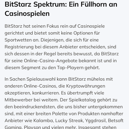
BitStarz Spektrum: Ein Füllhorn an
Casinospielen
BitStarz hat seinen Fokus rein auf Casinospiele
gerichtet und bietet somit keine Optionen für
Sportwetten an. Diejenigen, die sich für eine
Registrierung bei diesem Anbieter entscheiden, sind
sich dessen in der Regel bereits bewusst, da BitStarz
für seine Online-Casino-Angebote bekannt ist und in
diesem Segment zu den Top-Playern gehört.
In Sachen Spielauswahl kann BitStarz mühelos mit
anderen Online-Casinos, die Kryptowährungen
akzeptieren, konkurrieren. Es übertrumpft viele
Mitbewerber bei weitem. Der Spielkatalog gehört zu
den beeindruckendsten, die uns bisher untergekommen
sind, mit einer breiten Palette von Produkten namhafter
Anbieter wie Kalamba, Lucky Streak, Yggdrasil, Betsoft
Gaming, Playson und vielen mehr. Insgesamt stehen