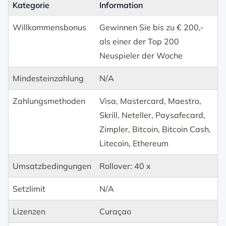
Kategorie
Information
Willkommensbonus
Gewinnen Sie bis zu € 200,-
als einer der Top 200
Neuspieler der Woche
Mindesteinzahlung
N/A
Zahlungsmethoden
Visa, Mastercard, Maestro,
Skrill, Neteller, Paysafecard,
Zimpler, Bitcoin, Bitcoin Cash,
Litecoin, Ethereum
Umsatzbedingungen
Rollover: 40 x
Setzlimit
N/A
Lizenzen
Curaçao