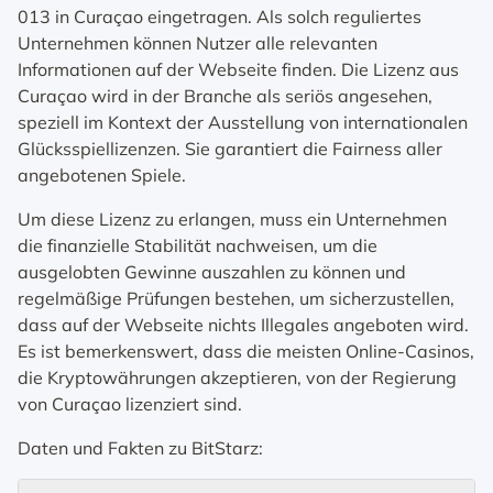
013 in Curaçao eingetragen. Als solch reguliertes
Unternehmen können Nutzer alle relevanten
Informationen auf der Webseite finden. Die Lizenz aus
Curaçao wird in der Branche als seriös angesehen,
speziell im Kontext der Ausstellung von internationalen
Glücksspiellizenzen. Sie garantiert die Fairness aller
angebotenen Spiele.
Um diese Lizenz zu erlangen, muss ein Unternehmen
die finanzielle Stabilität nachweisen, um die
ausgelobten Gewinne auszahlen zu können und
regelmäßige Prüfungen bestehen, um sicherzustellen,
dass auf der Webseite nichts Illegales angeboten wird.
Es ist bemerkenswert, dass die meisten Online-Casinos,
die Kryptowährungen akzeptieren, von der Regierung
von Curaçao lizenziert sind.
Daten und Fakten zu BitStarz: