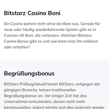
Bitstarz Casino Boni
Ein Casino kommt nicht ohne die Boni aus. Gerade für
neue oder häufig wiederkehrende Spieler gibt es in
Casinos oft Boni, die verlocken. Welchen Bitstarz
Casino Bonus gibt es und wie kann man ihn einlösen
oder erhalten?
Begrüßungsbonus
BitStarz PrüfungAktuell bietet BitStarz, entgegen der
gängigen Branche, keinen traditionellen
Begrüßungsbonus an. Vor einiger Zeit hat das
Unternehmen entschieden, diesen nicht mehr
bereitzustellen, jedoch könnte sich dies jederzeit wieder