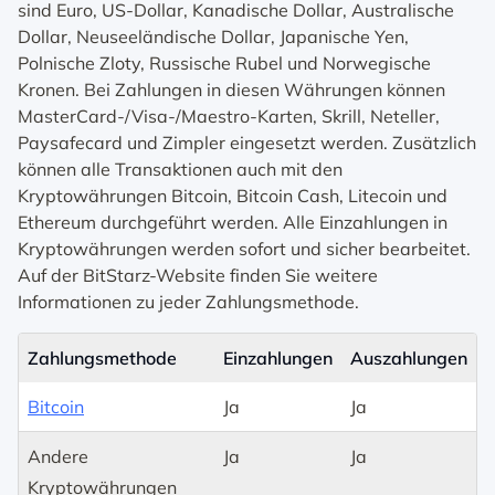
sind Euro, US-Dollar, Kanadische Dollar, Australische
Dollar, Neuseeländische Dollar, Japanische Yen,
Polnische Zloty, Russische Rubel und Norwegische
Kronen. Bei Zahlungen in diesen Währungen können
MasterCard-/Visa-/Maestro-Karten, Skrill, Neteller,
Paysafecard und Zimpler eingesetzt werden. Zusätzlich
können alle Transaktionen auch mit den
Kryptowährungen Bitcoin, Bitcoin Cash, Litecoin und
Ethereum durchgeführt werden. Alle Einzahlungen in
Kryptowährungen werden sofort und sicher bearbeitet.
Auf der BitStarz-Website finden Sie weitere
Informationen zu jeder Zahlungsmethode.
Zahlungsmethode
Einzahlungen
Auszahlungen
Bitcoin
Ja
Ja
Andere
Ja
Ja
Kryptowährungen