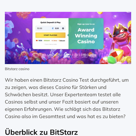
Bitstarz casino
Wir haben einen Bitstarz Casino Test durchgeführt, um
zu zeigen, was dieses Casino für Stärken und
Schwächen besitzt. Unser Expertenteam testet alle
Casinos selbst und unser Fazit basiert auf unseren
eigenen Erfahrungen. Wie schlägt sich das Bitstarz
Casino also im Gesamttest und was hat es zu bieten?
Überblick zu BitStarz