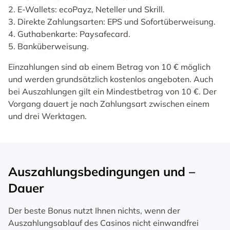
E-Wallets:
ecoPayz, Neteller und Skrill.
Direkte Zahlungsarten:
EPS und Sofortüberweisung.
Guthabenkarte:
Paysafecard.
Banküberweisung
.
Einzahlungen sind ab einem Betrag von 10 € möglich
und werden grundsätzlich kostenlos angeboten. Auch
bei Auszahlungen gilt ein Mindestbetrag von 10 €. Der
Vorgang dauert je nach Zahlungsart zwischen einem
und drei Werktagen.
Auszahlungsbedingungen und –
Dauer
Der beste Bonus nutzt Ihnen nichts, wenn der
Auszahlungsablauf des Casinos nicht einwandfrei