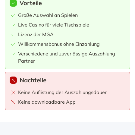
Vorteile
Große Auswahl an Spielen
Live Casino für viele Tischspiele
Lizenz der MGA
Willkommensbonus ohne Einzahlung
Verschiedene und zuverlässige Auszahlung
Partner
Nachteile
Keine Auflistung der Auszahlungsdauer
Keine downloadbare App