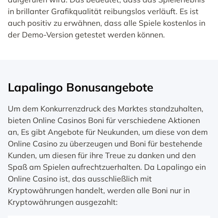
in brillanter Grafikqualität reibungslos verläuft. Es ist
auch positiv zu erwähnen, dass alle Spiele kostenlos in
der Demo-Version getestet werden können.
Lapalingo Bonusangebote
Um dem Konkurrenzdruck des Marktes standzuhalten,
bieten Online Casinos Boni für verschiedene Aktionen
an, Es gibt Angebote für Neukunden, um diese von dem
Online Casino zu überzeugen und Boni für bestehende
Kunden, um diesen für ihre Treue zu danken und den
Spaß am Spielen aufrechtzuerhalten. Da Lapalingo ein
Online Casino ist, das ausschließlich mit
Kryptowährungen handelt, werden alle Boni nur in
Kryptowährungen ausgezahlt: