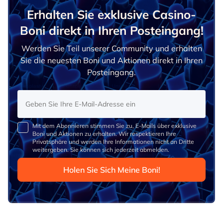
Lizenz fällt unser Fazit am Ende sehr positiv für
Erhalten Sie exklusive Casino-
Lapalingo aus.
Boni direkt in Ihren Posteingang!
Werden Sie Teil unserer Community und erhalten
Sie die neuesten Boni und Aktionen direkt in Ihren
Posteingang.
Mit dem Abonnieren stimmen Sie zu, E-Mails über exklusive
Boni und Aktionen zu erhalten. Wir respektieren Ihre
Privatsphäre und werden Ihre Informationen nicht an Dritte
weitergeben. Sie können sich jederzeit abmelden.
Holen Sie Sich Meine Boni!