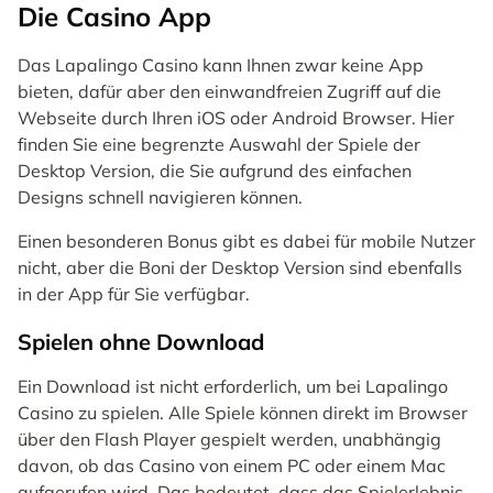
Die Casino App
Das Lapalingo Casino kann Ihnen zwar keine App
bieten, dafür aber den einwandfreien Zugriff auf die
Webseite durch Ihren iOS oder Android Browser. Hier
finden Sie eine begrenzte Auswahl der Spiele der
Desktop Version, die Sie aufgrund des einfachen
Designs schnell navigieren können.
Einen besonderen Bonus gibt es dabei für mobile Nutzer
nicht, aber die Boni der Desktop Version sind ebenfalls
in der App für Sie verfügbar.
Spielen ohne Download
Ein Download ist nicht erforderlich, um bei Lapalingo
Casino zu spielen. Alle Spiele können direkt im Browser
über den Flash Player gespielt werden, unabhängig
davon, ob das Casino von einem PC oder einem Mac
aufgerufen wird. Das bedeutet, dass das Spielerlebnis